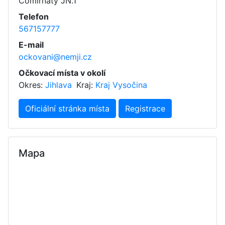
Comirnaty JN.1
Telefon
567157777
E-mail
ockovani@nemji.cz
Očkovací místa v okolí
Okres:
Jihlava
Kraj:
Kraj Vysočina
Oficiální stránka místa
Registrace
Mapa