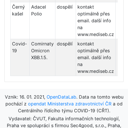
Černý
Adacel
dospělí
kontakt
po
kašel
Polio
optimálně přes
email. další info
na
www.mediseb.cz
Covid-
Comirnaty
dospělí
kontakt
po
19
Omicron
optimálně přes
XBB.1.5.
email. další info
na
www.mediseb.cz
Vznik: 16. 01. 2021,
OpenDataLab
. Data na tomto webu
pochází z
opendat Ministerstva zdravotnictví ČR
a od
Centrálního řídícího týmu COVID-19 (CŘT).
Vydavatel: ČVUT, Fakulta informačních technologií,
Praha ve spolupráci s firmou Sec4good, s.r.o., Praha,