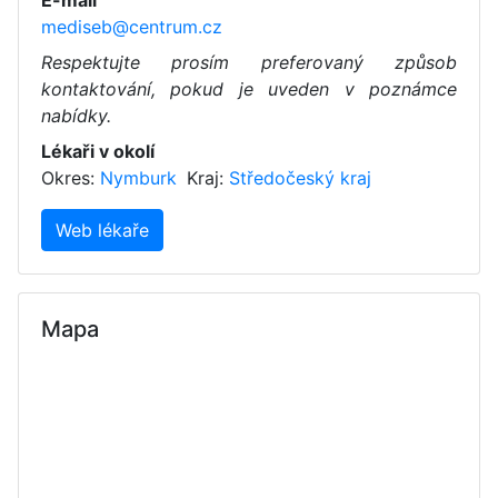
E-mail
mediseb@centrum.cz
Respektujte prosím preferovaný způsob
kontaktování, pokud je uveden v poznámce
nabídky.
Lékaři v okolí
Okres:
Nymburk
Kraj:
Středočeský kraj
Web lékaře
Mapa