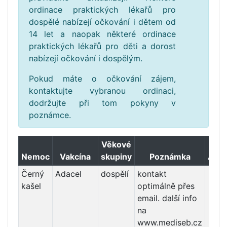
ordinace praktických lékařů pro
dospělé nabízejí očkování i dětem od
14 let a naopak některé ordinace
praktických lékařů pro děti a dorost
nabízejí očkování i dospělým.
Pokud máte o očkování zájem,
kontaktujte vybranou ordinaci,
dodržujte při tom pokyny v
poznámce.
Věkové
Nemoc
Vakcína
skupiny
Poznámka
Aktu
Černý
Adacel
dospělí
kontakt
po
kašel
optimálně přes
email. další info
na
www.mediseb.cz